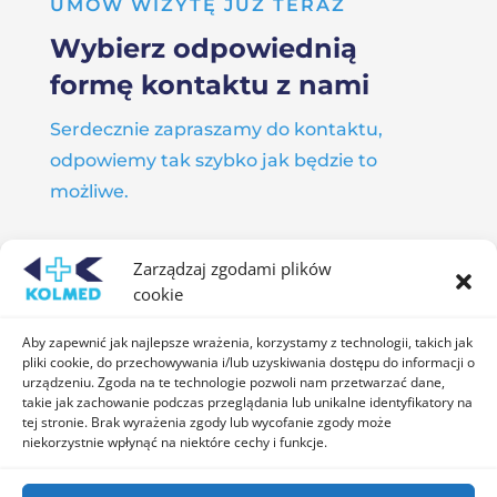
UMÓW WIZYTĘ JUŻ TERAZ
Wybierz odpowiednią
formę kontaktu z nami
Serdecznie zapraszamy do kontaktu,
odpowiemy tak szybko jak będzie to
możliwe.
Zarządzaj zgodami plików

cookie
Aby zapewnić jak najlepsze wrażenia, korzystamy z technologii, takich jak
pliki cookie, do przechowywania i/lub uzyskiwania dostępu do informacji o
Media społecznościowe
urządzeniu. Zgoda na te technologie pozwoli nam przetwarzać dane,
Znajdź nas również na platformach
takie jak zachowanie podczas przeglądania lub unikalne identyfikatory na
tej stronie. Brak wyrażenia zgody lub wycofanie zgody może
społecznościowych
niekorzystnie wpłynąć na niektóre cechy i funkcje.