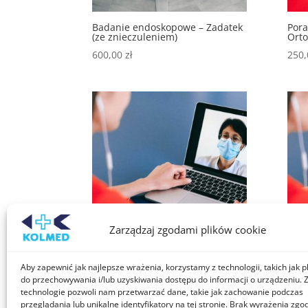
Badanie endoskopowe – Zadatek
Pora
(ze znieczuleniem)
Ort
600,00
zł
250
Zarządzaj zgodami plików cookie
Pracownia USG (zadatki)
Tele
Aby zapewnić jak najlepsze wrażenia, korzystamy z technologii, takich jak pl
Zakres
270,00
zł
–
350,00
zł
200
do przechowywania i/lub uzyskiwania dostępu do informacji o urządzeniu. 
technologie pozwoli nam przetwarzać dane, takie jak zachowanie podczas
cen:
przeglądania lub unikalne identyfikatory na tej stronie. Brak wyrażenia zgo