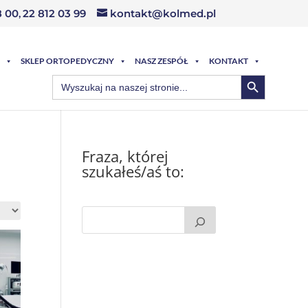
8 00
,
22 812 03 99
kontakt@kolmed.pl
SKLEP ORTOPEDYCZNY
NASZ ZESPÓŁ
KONTAKT
Search Button
Search
for:
Fraza, której
szukałeś/aś to: