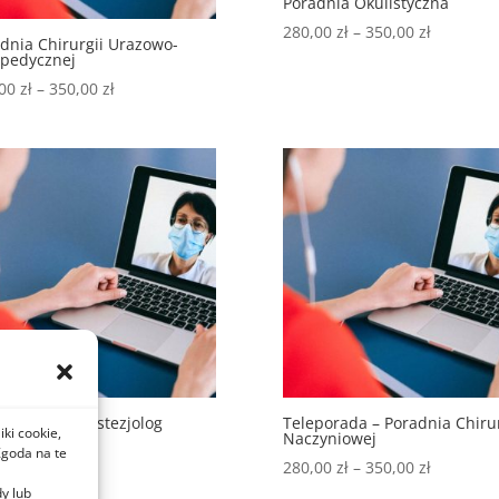
Poradnia Okulistyczna
Zakres
280,00
zł
–
350,00
zł
dnia Chirurgii Urazowo-
cen:
opedycznej
od
Zakres
,00
zł
–
350,00
zł
280,00 zł
cen:
do
od
350,00 zł
250,00 zł
do
350,00 zł
porada – Anestezjolog
Teleporada – Poradnia Chirur
iki cookie,
Naczyniowej
,00
zł
Zgoda na te
Zakres
280,00
zł
–
350,00
zł
cen:
dy lub