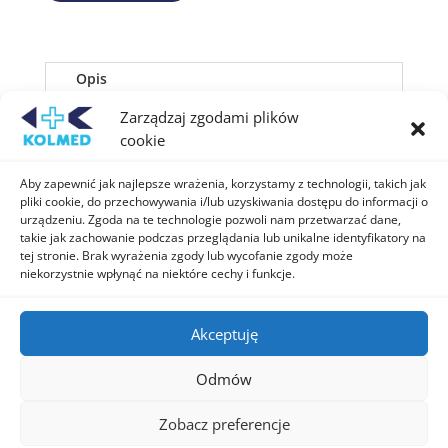
Opis
Informacje dodatkowe
Zarządzaj zgodami plików
cookie
Zapisy pod numerem
22 815 68 00
lub
22
Aby zapewnić jak najlepsze wrażenia, korzystamy z technologii, takich jak
812 03 99
od poniedziałku do soboty w
pliki cookie, do przechowywania i/lub uzyskiwania dostępu do informacji o
godzinach opisanych w zakładce
urządzeniu. Zgoda na te technologie pozwoli nam przetwarzać dane,
https://kolmed.pl/kontakt/
. Płatności można
takie jak zachowanie podczas przeglądania lub unikalne identyfikatory na
dokonać również przed konsultacją na
tej stronie. Brak wyrażenia zgody lub wycofanie zgody może
niekorzystnie wpłynąć na niektóre cechy i funkcje.
numer konta:
PKOBP 14 1020 1127 0000
1702 0010 0677
Akceptuję
Odmów
Zobacz preferencje
Realizacja ⓒ Inter Web
Projektowanie stron